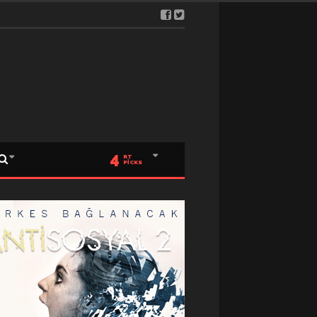
4
RT
PICKS