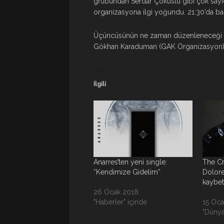
grubundan Serdar Çokuslu gibi çok sayıda
organizasyona ilgi yoğundu. 21:30’da ba
Üçüncüsünün ne zaman düzenleneceği m
Gökhan Karaduman (GAK Organizasyon) 
İlgili
Anarres’ten yeni single:
The Cr
“Kendimize Gidelim”
Dolore
kaybett
26 Ocak 2018
"Haberler" içinde
15 Oca
"Dünya