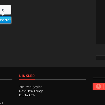
0
Twitter
LINKLER
Yeni Yeni Şeyler
New New Things
DiziTurk TV
ed.