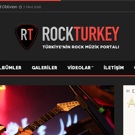
d Oblivion
7 Mart 2018
LBÜMLER
GALERILER
VIDEOLAR
İLETIŞIM