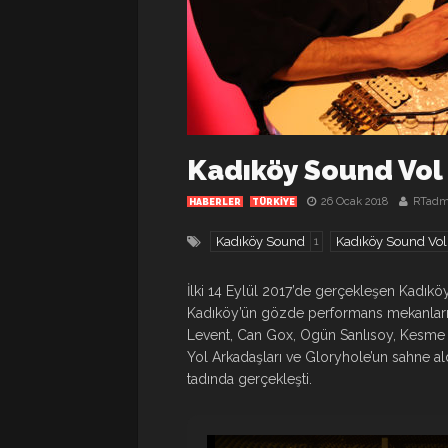
Kadıköy Sound Vol 
26 Ocak 2018
RTadm
HABERLER
TÜRKIYE
Kadıköy Sound
Kadıköy Sound Vol
1
İlki 14 Eylül 2017’de gerçekleşen Kadık
Kadıköy’ün gözde performans mekanları
Levent, Can Gox, Ogün Sanlısoy, Kesme Ş
Yol Arkadaşları ve Gloryhole’un sahne al
tadında gerçekleşti.