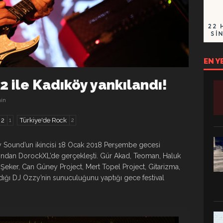
EN Y
2 ile Kadıköy yankılandı!
in
 2
Türkiye'de Rock
1
2
öy Sound’un ikincisi 18 Ocak 2018 Perşembe gecesi
ndan DorockXL’de gerçekleşti. Gür Akad, Teoman, Haluk
eker, Can Güney Project, Mert Topel Project, Gitarizma,
dığı DJ Ozzy’nin sunuculuğunu yaptığı gece festival