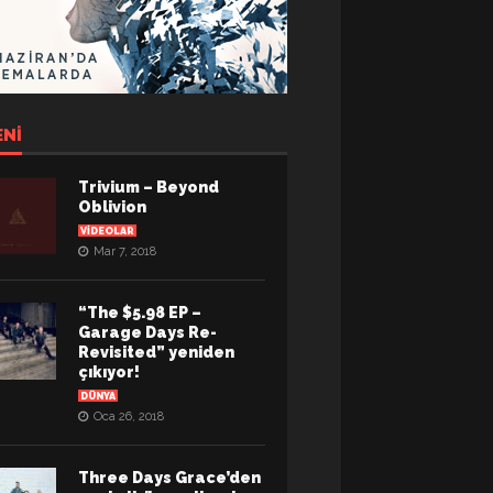
ENI
Trivium – Beyond
Oblivion
VIDEOLAR
Mar 7, 2018
“The $5.98 EP –
Garage Days Re-
Revisited” yeniden
çıkıyor!
DÜNYA
Oca 26, 2018
Three Days Grace’den