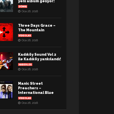
yeni albüm geliyor!
DÜNYA
Oca 26, 2018
Three Days Grace –
The Mountain
VIDEOLAR
Oca 26, 2018
Kadıköy Sound Vol 2
ile Kadıköy yankılandı!
HABERLER
Oca 26, 2018
Manic Street
Preachers –
International Blue
VIDEOLAR
Oca 26, 2018