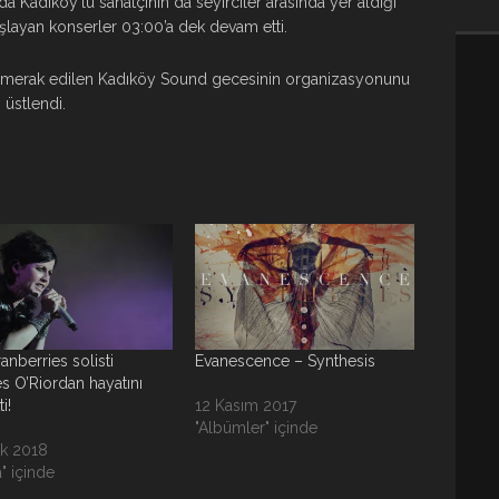
 Kadıköy’lü sanatçının da seyirciler arasında yer aldığı
şlayan konserler 03:00’a dek devam etti.
erak edilen Kadıköy Sound gecesinin organizasyonunu
üstlendi.
anberries solisti
Evanescence – Synthesis
s O’Riordan hayatını
i!
12 Kasım 2017
"Albümler" içinde
k 2018
" içinde