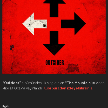
“Outsider”
albümünden ilk single olan
“The Mountain”
ın video
klibi 25 Ocak’ta yayınlandı.
Klibi buradan izleyebilirsiniz.
İlgili