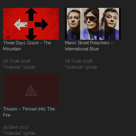
Three Days Grace – The
Manic Street Preachers –
Mountain
International Blue
26 Ocak 2018
26 Ocak 2018
"Videolar" içinde
"Videolar" içinde
Trivium – Thrown Into The
Fire
25 Ekim 2017
"Videolar" içinde