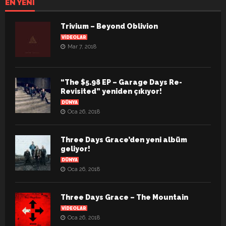
EN YENI
Trivium – Beyond Oblivion
VIDEOLAR
Mar 7, 2018
“The $5.98 EP – Garage Days Re-
Revisited” yeniden çıkıyor!
DÜNYA
Oca 26, 2018
Three Days Grace’den yeni albüm
geliyor!
DÜNYA
Oca 26, 2018
Three Days Grace – The Mountain
VIDEOLAR
Oca 26, 2018