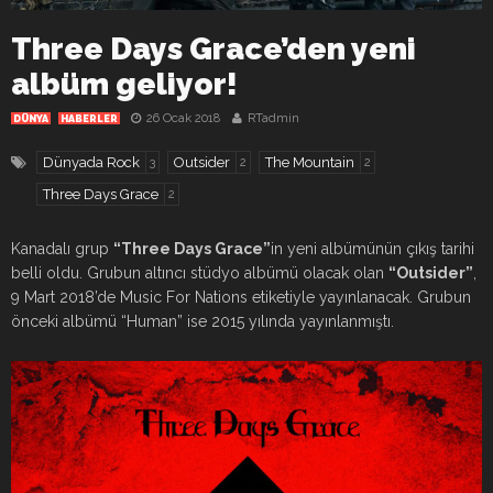
Three Days Grace’den yeni
albüm geliyor!
26 Ocak 2018
RTadmin
DÜNYA
HABERLER
Dünyada Rock
Outsider
The Mountain
3
2
2
Three Days Grace
2
Kanadalı grup
“Three Days Grace”
in yeni albümünün çıkış tarihi
belli oldu. Grubun altıncı stüdyo albümü olacak olan
“Outsider”
,
9 Mart 2018’de Music For Nations etiketiyle yayınlanacak. Grubun
önceki albümü “Human” ise 2015 yılında yayınlanmıştı.