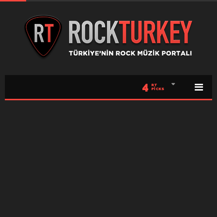
4
RT
PICKS